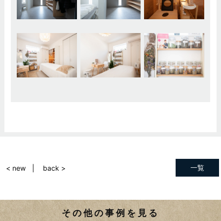
一覧
< new
back >
その他の事例を見る